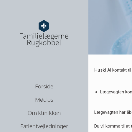
Husk
! Al kontakt t
Forside
Lægevagten kont
Mød os
Om klinikken
Lægevagten har åben
Patientvejledninger
Du vil komme til at